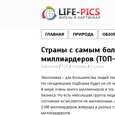
ГЛАВНАЯ
ПРИРОДА
ОБЗО
Страны с самым бо
миллиардеров (ТОП-
Картинки
/
Топ
/
Человек
/
Страны
Экономика – для большинства людей те
Но сегодняшняя подборка будет не об эко
В мире очень много миллионеров и эти 
бизнеса. Но есть небольшая группа люде
состояние исчисляется не миллионами,
2188 миллиардеров живущих в разных с
миллиардероов.