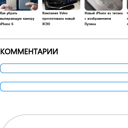
Как убрать
Компания Volvo
Новый iPhone из титана
выпирающую камеру
презентовала новый
с изображением
iPhone 6
XC90
Путина
КОММЕНТАРИИ